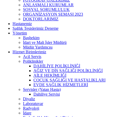
FOTOĞRAF GALERİMİZ
ANLAŞMALI KURUMLAR
SOSYAL SORUMLULUK
ORGANİZASYON ŞEMASI 2023
DOKTORLARIMIZ
Hastanemiz
Sağlık Tesislerimiz Deneme
Yönetim
Başhekim
İdari ve Mali İşler Müdürü
Müdür Yardımcısı
Hizmet Birimlerimiz
Acil Servis
Poliklinikler
DAHİLİYE POLİKLİNİĞİ
AĞIZ VE DİŞ SAĞLIĞI POLİKLİNİĞİ
AİLE HEKİMLİĞİ
ÇOCUK SAĞLIĞI VE HASTALIKLARI
EVDE SAĞLIK HİZMETLERİ
Servisler (Yatan Hasta)
Dahiliye Servisi
Diyaliz
Laboratuvar
Radyoloji
İdare