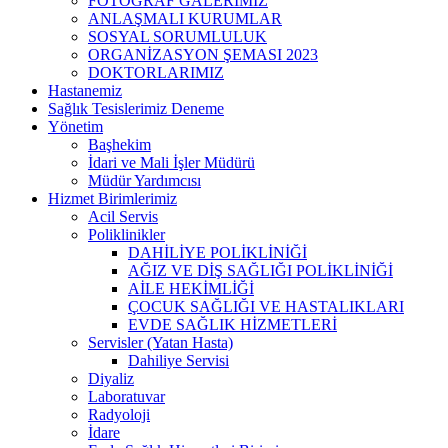
FOTOĞRAF GALERİMİZ
ANLAŞMALI KURUMLAR
SOSYAL SORUMLULUK
ORGANİZASYON ŞEMASI 2023
DOKTORLARIMIZ
Hastanemiz
Sağlık Tesislerimiz Deneme
Yönetim
Başhekim
İdari ve Mali İşler Müdürü
Müdür Yardımcısı
Hizmet Birimlerimiz
Acil Servis
Poliklinikler
DAHİLİYE POLİKLİNİĞİ
AĞIZ VE DİŞ SAĞLIĞI POLİKLİNİĞİ
AİLE HEKİMLİĞİ
ÇOCUK SAĞLIĞI VE HASTALIKLARI
EVDE SAĞLIK HİZMETLERİ
Servisler (Yatan Hasta)
Dahiliye Servisi
Diyaliz
Laboratuvar
Radyoloji
İdare