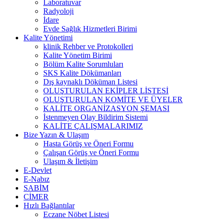
Laboratuvar
Radyoloji
İdare
Evde Sağlık Hizmetleri Birimi
Kalite Yönetimi
klinik Rehber ve Protokolleri
Kalite Yönetim Birimi
Bölüm Kalite Sorumluları
SKS Kalite Dökümanları
Dış kaynaklı Döküman Listesi
OLUŞTURULAN EKİPLER LİSTESİ
OLUŞTURULAN KOMİTE VE ÜYELER
KALİTE ORGANİZASYON ŞEMASI
İstenmeyen Olay Bildirim Sistemi
KALİTE ÇALIŞMALARIMIZ
Bize Yazın & Ulaşım
Hasta Görüş ve Öneri Formu
Çalışan Görüş ve Öneri Formu
Ulaşım & İletişim
E-Devlet
E-Nabız
SABİM
CİMER
Hızlı Bağlantılar
Eczane Nöbet Listesi