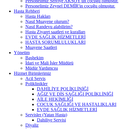
Personelimiz Selviye AKSOY'un çocuğu olmuştur.
Personelimiz Zeynel DEMİR'in çocuğu olmuştur.
Hasta Rehberi
Hasta Hakları
Nasıl Muayene olurum?
Nasıl Randevu alabilirim?
Hasta Ziyaret saatleri ve kuralları
EVDE SAĞLIK HİZMETLERİ
HASTA SORUMLULUKLARI
Muayene Saatleri
Yönetim
Başhekim
İdari ve Mali İşler Müdürü
Müdür Yardımcısı
Hizmet Birimlerimiz
Acil Servis
Poliklinikler
DAHİLİYE POLİKLİNİĞİ
AĞIZ VE DİŞ SAĞLIĞI POLİKLİNİĞİ
AİLE HEKİMLİĞİ
ÇOCUK SAĞLIĞI VE HASTALIKLARI
EVDE SAĞLIK HİZMETLERİ
Servisler (Yatan Hasta)
Dahiliye Servisi
Diyaliz