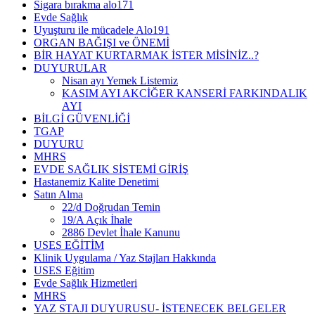
Sigara bırakma alo171
Evde Sağlık
Uyuşturu ile mücadele Alo191
ORGAN BAĞIŞI ve ÖNEMİ
BİR HAYAT KURTARMAK İSTER MİSİNİZ..?
DUYURULAR
Nisan ayı Yemek Listemiz
KASIM AYI AKCİĞER KANSERİ FARKINDALIK
AYI
BİLGİ GÜVENLİĞİ
TGAP
DUYURU
MHRS
EVDE SAĞLIK SİSTEMİ GİRİŞ
Hastanemiz Kalite Denetimi
Satın Alma
22/d Doğrudan Temin
19/A Açık İhale
2886 Devlet İhale Kanunu
USES EĞİTİM
Klinik Uygulama / Yaz Stajları Hakkında
USES Eğitim
Evde Sağlık Hizmetleri
MHRS
YAZ STAJI DUYURUSU- İSTENECEK BELGELER