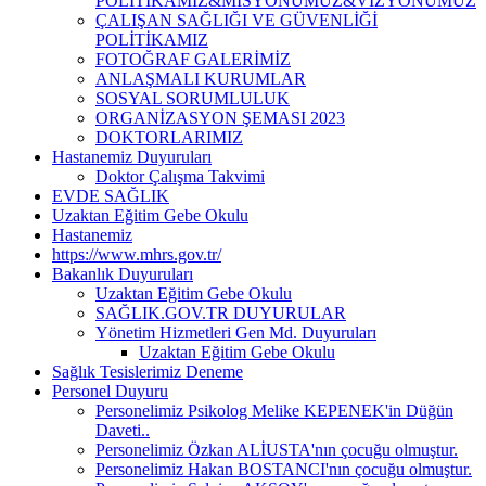
POLİTİKAMIZ&MİSYONUMUZ&VİZYONUMUZ
ÇALIŞAN SAĞLIĞI VE GÜVENLİĞİ
POLİTİKAMIZ
FOTOĞRAF GALERİMİZ
ANLAŞMALI KURUMLAR
SOSYAL SORUMLULUK
ORGANİZASYON ŞEMASI 2023
DOKTORLARIMIZ
Hastanemiz Duyuruları
Doktor Çalışma Takvimi
EVDE SAĞLIK
Uzaktan Eğitim Gebe Okulu
Hastanemiz
https://www.mhrs.gov.tr/
Bakanlık Duyuruları
Uzaktan Eğitim Gebe Okulu
SAĞLIK.GOV.TR DUYURULAR
Yönetim Hizmetleri Gen Md. Duyuruları
Uzaktan Eğitim Gebe Okulu
Sağlık Tesislerimiz Deneme
Personel Duyuru
Personelimiz Psikolog Melike KEPENEK'in Düğün
Daveti..
Personelimiz Özkan ALİUSTA'nın çocuğu olmuştur.
Personelimiz Hakan BOSTANCI'nın çocuğu olmuştur.