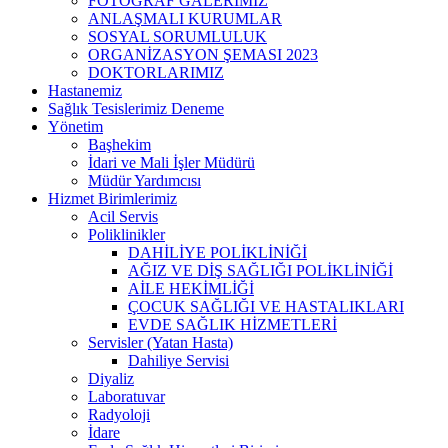
FOTOĞRAF GALERİMİZ
ANLAŞMALI KURUMLAR
SOSYAL SORUMLULUK
ORGANİZASYON ŞEMASI 2023
DOKTORLARIMIZ
Hastanemiz
Sağlık Tesislerimiz Deneme
Yönetim
Başhekim
İdari ve Mali İşler Müdürü
Müdür Yardımcısı
Hizmet Birimlerimiz
Acil Servis
Poliklinikler
DAHİLİYE POLİKLİNİĞİ
AĞIZ VE DİŞ SAĞLIĞI POLİKLİNİĞİ
AİLE HEKİMLİĞİ
ÇOCUK SAĞLIĞI VE HASTALIKLARI
EVDE SAĞLIK HİZMETLERİ
Servisler (Yatan Hasta)
Dahiliye Servisi
Diyaliz
Laboratuvar
Radyoloji
İdare