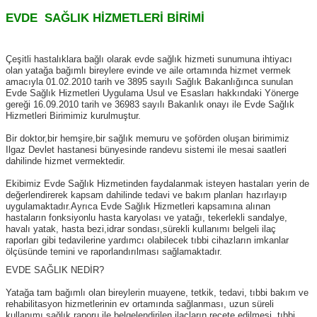
EVDE SAĞLIK HİZMETLERİ BİRİMİ
Çeşitli hastalıklara bağlı olarak evde sağlık hizmeti sunumuna ihtiyacı
olan yatağa bağımlı bireylere evinde ve aile ortamında hizmet vermek
amacıyla 01.02.2010 tarih ve 3895 sayılı Sağlık Bakanlığınca sunulan
Evde Sağlık Hizmetleri Uygulama Usul ve Esasları hakkındaki Yönerge
gereği 16.09.2010 tarih ve 36983 sayılı Bakanlık onayı ile Evde Sağlık
Hizmetleri Birimimiz kurulmuştur.
Bir doktor,bir hemşire,bir sağlık memuru ve şoförden oluşan birimimiz
Ilgaz Devlet hastanesi bünyesinde randevu sistemi ile mesai saatleri
dahilinde hizmet vermektedir.
Ekibimiz Evde Sağlık Hizmetinden faydalanmak isteyen hastaları yerin de
değerlendirerek kapsam dahilinde tedavi ve bakım planları hazırlayıp
uygulamaktadır.Ayrıca Evde Sağlık Hizmetleri kapsamına alınan
hastaların fonksiyonlu hasta karyolası ve yatağı, tekerlekli sandalye,
havalı yatak, hasta bezi,idrar sondası,sürekli kullanımı belgeli ilaç
raporları gibi tedavilerine yardımcı olabilecek tıbbi cihazların imkanlar
ölçüsünde temini ve raporlandırılması sağlamaktadır.
EVDE SAĞLIK NEDİR?
Yatağa tam bağımlı olan bireylerin muayene, tetkik, tedavi, tıbbi bakım ve
rehabilitasyon hizmetlerinin ev ortamında sağlanması, uzun süreli
kullanımı sağlık raporu ile belgelendirilen ilaçların reçete edilmesi, tıbbi