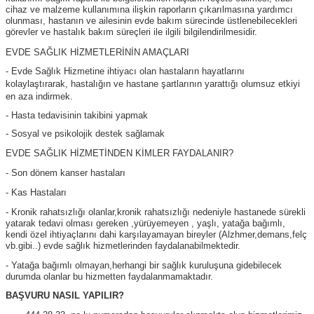
cihaz ve malzeme kullanımına ilişkin raporların çıkarılmasına yardımcı
olunması, hastanın ve ailesinin evde bakım sürecinde üstlenebilecekleri
görevler ve hastalık bakım süreçleri ile ilgili bilgilendirilmesidir.
EVDE SAĞLIK HİZMETLERİNİN AMAÇLARI
- Evde Sağlık Hizmetine ihtiyacı olan hastaların hayatlarını
kolaylaştırarak, hastalığın ve hastane şartlarının yarattığı olumsuz etkiyi
en aza indirmek.
- Hasta tedavisinin takibini yapmak
- Sosyal ve psikolojik destek sağlamak
EVDE SAĞLIK HİZMETİNDEN KİMLER FAYDALANIR?
- Son dönem kanser hastaları
- Kas Hastaları
- Kronik rahatsızlığı olanlar,kronik rahatsızlığı nedeniyle hastanede sürekli
yatarak tedavi olması gereken ,yürüyemeyen , yaşlı, yatağa bağımlı,
kendi özel ihtiyaçlarını dahi karşılayamayan bireyler (Alzhmer,demans,felç
vb.gibi..) evde sağlık hizmetlerinden faydalanabilmektedir.
- Yatağa bağımlı olmayan,herhangi bir sağlık kuruluşuna gidebilecek
durumda olanlar bu hizmetten faydalanmamaktadır.
BAŞVURU NASIL YAPILIR?