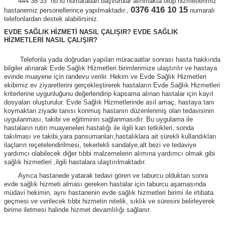
444 38 33 no lu numaradan başvurular alınmakta olup hizmetlerimiz
0376 416 10 15
hastanemiz personellerince yapılmaktadır.
,
numaralı
telefonlardan destek alabilirsiniz.
EVDE SAĞLIK HİZMETİ NASIL ÇALIŞIR? EVDE SAĞLIK
HİZMETLERİ NASIL ÇALIŞIR?
Telefonla yada doğrudan yapılan müracaatlar sonrası hasta hakkında
bilgiler alınarak Evde Sağlık Hizmetleri birimlerimize ulaştırılır ve hastaya
evinde muayene için randevu verilir. Hekim ve Evde Sağlık Hizmetleri
ekibimiz ev ziyaretlerini gerçekleştirerek hastaların Evde Sağlık Hizmetleri
kriterlerine uygunluğunu değerlendirip kapsama alınan hastalar için kayıt
dosyaları oluşturulur. Evde Sağlık Hizmetlerinde asıl amaç, hastaya tanı
koymaktan ziyade tanısı konmuş hastanın düzenlenmiş olan tedavisinin
uygulanması, takibi ve eğitiminin sağlanmasıdır. Bu uygulama ile
hastaların rutin muayeneleri hastalığı ile ilgili kan tetkikleri, sonda
takılması ve takibi,yara pansumanları,hastalıklara ait sürekli kullandıkları
ilaçların reçetelendirilmesi, tekerlekli sandalye,alt bezi ve tedaviye
yardımcı olabilecek diğer tıbbi malzemelerin alımına yardımcı olmak gibi
sağlık hizmetleri ,ilgili hastalara ulaştırılmaktadır.
Ayrıca hastanede yatarak tedavi gören ve taburcu olduktan sonra
evde sağlık hizmeti alması gereken hastalar için taburcu aşamasında
müdavi hekimin, aynı hastanenin evde sağlık hizmetleri birimi ile irtibata
geçmesi ve verilecek tıbbi hizmetin nitelik, sıklık ve süresini belirleyerek
birime iletmesi halinde hizmet devamlılığı sağlanır.