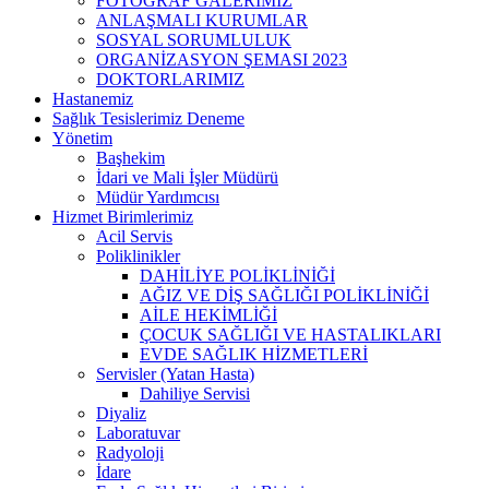
FOTOĞRAF GALERİMİZ
ANLAŞMALI KURUMLAR
SOSYAL SORUMLULUK
ORGANİZASYON ŞEMASI 2023
DOKTORLARIMIZ
Hastanemiz
Sağlık Tesislerimiz Deneme
Yönetim
Başhekim
İdari ve Mali İşler Müdürü
Müdür Yardımcısı
Hizmet Birimlerimiz
Acil Servis
Poliklinikler
DAHİLİYE POLİKLİNİĞİ
AĞIZ VE DİŞ SAĞLIĞI POLİKLİNİĞİ
AİLE HEKİMLİĞİ
ÇOCUK SAĞLIĞI VE HASTALIKLARI
EVDE SAĞLIK HİZMETLERİ
Servisler (Yatan Hasta)
Dahiliye Servisi
Diyaliz
Laboratuvar
Radyoloji
İdare