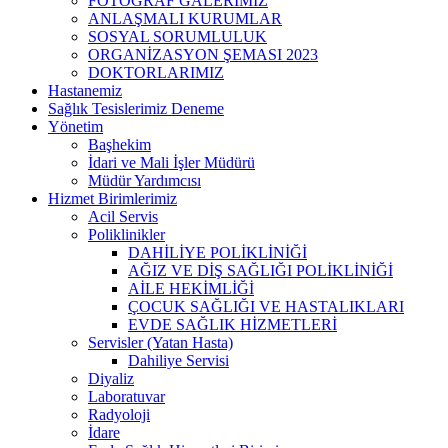
FOTOĞRAF GALERİMİZ
ANLAŞMALI KURUMLAR
SOSYAL SORUMLULUK
ORGANİZASYON ŞEMASI 2023
DOKTORLARIMIZ
Hastanemiz
Sağlık Tesislerimiz Deneme
Yönetim
Başhekim
İdari ve Mali İşler Müdürü
Müdür Yardımcısı
Hizmet Birimlerimiz
Acil Servis
Poliklinikler
DAHİLİYE POLİKLİNİĞİ
AĞIZ VE DİŞ SAĞLIĞI POLİKLİNİĞİ
AİLE HEKİMLİĞİ
ÇOCUK SAĞLIĞI VE HASTALIKLARI
EVDE SAĞLIK HİZMETLERİ
Servisler (Yatan Hasta)
Dahiliye Servisi
Diyaliz
Laboratuvar
Radyoloji
İdare