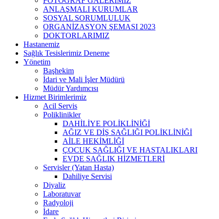
FOTOĞRAF GALERİMİZ
ANLAŞMALI KURUMLAR
SOSYAL SORUMLULUK
ORGANİZASYON ŞEMASI 2023
DOKTORLARIMIZ
Hastanemiz
Sağlık Tesislerimiz Deneme
Yönetim
Başhekim
İdari ve Mali İşler Müdürü
Müdür Yardımcısı
Hizmet Birimlerimiz
Acil Servis
Poliklinikler
DAHİLİYE POLİKLİNİĞİ
AĞIZ VE DİŞ SAĞLIĞI POLİKLİNİĞİ
AİLE HEKİMLİĞİ
ÇOCUK SAĞLIĞI VE HASTALIKLARI
EVDE SAĞLIK HİZMETLERİ
Servisler (Yatan Hasta)
Dahiliye Servisi
Diyaliz
Laboratuvar
Radyoloji
İdare