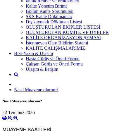
klinik Rehber ve Protokolleri
Kalite Yönetim Birimi
Bölüm Kalite Sorumluları
SKS Kalite Dökümanları
Dış kaynaklı Döküman Listesi
OLUŞTURULAN EKİPLER LİSTESİ
OLUŞTURULAN KOMİTE VE ÜYELER
KALİTE ORGANİZASYON ŞEMASI
İstenmeyen Olay Bildirim Sistemi
KALİTE ÇALIŞMALARIMIZ
Bize Yazın & Ulaşım
Hasta Görüş ve Öneri Formu
Çalışan Görüş ve Öneri Formu
Ulaşım & İletişim
Nasıl Muayene olurum?
Nasıl Muayene olurum?
22 Temmuz 2026
MUAYENE SAATLERİ