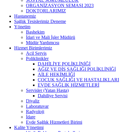
SOSYAL SORUMLULUK
ORGANİZASYON ŞEMASI 2023
DOKTORLARIMIZ
Hastanemiz
Sağlık Tesislerimiz Deneme
Yönetim
Başhekim
İdari ve Mali İşler Müdürü
Müdür Yardımcısı
Hizmet Birimlerimiz
Acil Servis
Poliklinikler
DAHİLİYE POLİKLİNİĞİ
AĞIZ VE DİŞ SAĞLIĞI POLİKLİNİĞİ
AİLE HEKİMLİĞİ
ÇOCUK SAĞLIĞI VE HASTALIKLARI
EVDE SAĞLIK HİZMETLERİ
Servisler (Yatan Hasta)
Dahiliye Servisi
Diyaliz
Laboratuvar
Radyoloji
İdare
Evde Sağlık Hizmetleri Birimi
Kalite Yönetimi