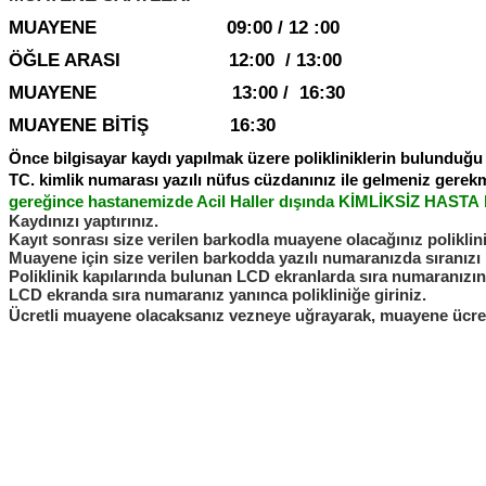
MUAYENE
09:00 / 12 :00
ÖĞLE ARASI
12:00 / 13:00
MUAYENE 13:00 / 16:30
MUAYENE BİTİŞ 16:30
Önce bilgisayar kaydı yapılmak üzere polikliniklerin bulunduğu 
TC. kimlik numarası yazılı nüfus cüzdanınız ile gelmeniz gerek
gereğince hastanemizde Acil Haller dışında KİMLİKSİZ HASTA b
Kaydınızı yaptırınız.
Kayıt sonrası size verilen barkodla muayene olacağınız poliklini
Muayene için size verilen barkodda yazılı numaranızda sıranızı 
Poliklinik kapılarında bulunan LCD ekranlarda sıra numaranızın
LCD ekranda sıra numaranız yanınca polikliniğe giriniz.
Ücretli muayene olacaksanız vezneye uğrayarak, muayene ücretini